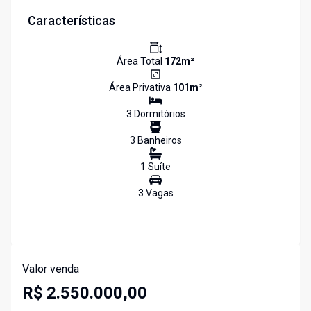
Características
Área Total
172
m²
Área Privativa
101
m²
3
Dormitório
s
3
Banheiro
s
1
Suíte
3
Vaga
s
Valor venda
R$ 2.550.000,00