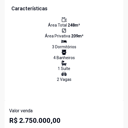
Características
Área Total
248
m²
Área Privativa
209
m²
3
Dormitório
s
4
Banheiro
s
1
Suíte
2
Vaga
s
Valor venda
R$ 2.750.000,00