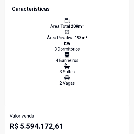
Características
Área Total
209
m²
Área Privativa
193
m²
3
Dormitório
s
4
Banheiro
s
3
Suíte
s
2
Vaga
s
Valor venda
R$ 5.594.172,61