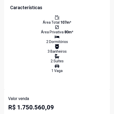
Características
Área Total
107
m²
Área Privativa
80
m²
2
Dormitório
s
3
Banheiro
s
2
Suíte
s
1
Vaga
Valor venda
R$ 1.750.560,09