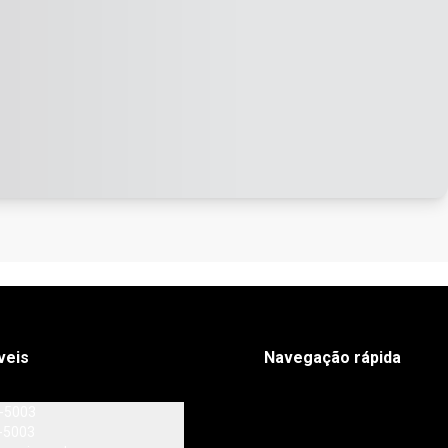
veis
Navegação rápida
0-5003
-5003