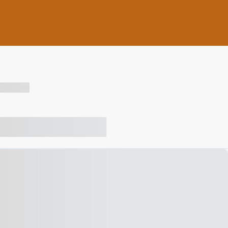
-- --- ------
-- ----- ----- --- ------