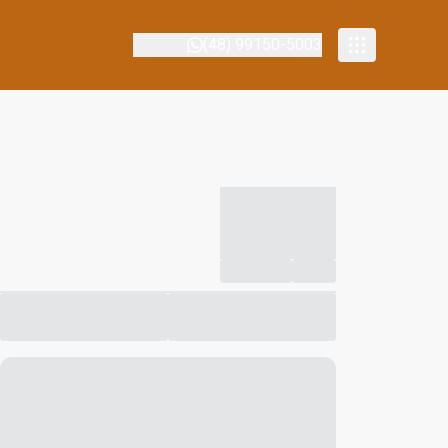
(48) 99150-5003
-----------
--
Compartilhar
Favorito