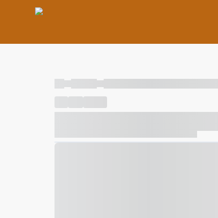
----
----- -----
----- ----- -- ------ ---- ---- -- ----- ----- ---
----
-----
---- ------
----- ----- -- ------ ---- ---- -- ---
----- ----- -- ------ ---- ---- -- ----- ----- ----- --- ------