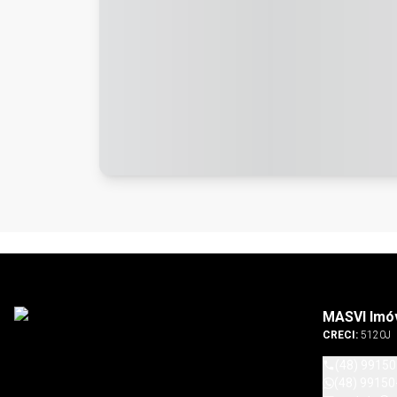
MASVI Imó
CRECI:
5120J
(48) 9915
(48) 99150