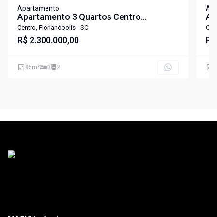
Apartamento
Ap
Apartamento 3 Quartos Centro
Ap
Florianópolis
Ca
Centro, Florianópolis - SC
Cen
R$ 2.300.000,00
R$
85
m²
3
2
1