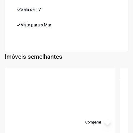
Sala de TV
Vista para o Mar
Imóveis semelhantes
Cód:
3184
Cód:
3
Comparar