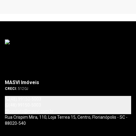
MASVI Imóveis
CRECI:
5120J
(48) 99150-5003
(48) 99150-5003
contato@masvi.com.br
Rua Crispim Mira, 110, Loja Terrea 15, Centro, Florianópolis - SC -
88020-540