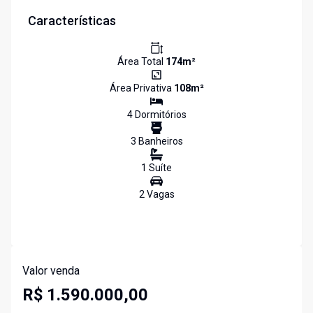
Características
Área Total
174
m²
Área Privativa
108
m²
4
Dormitório
s
3
Banheiro
s
1
Suíte
2
Vaga
s
Valor venda
R$ 1.590.000,00