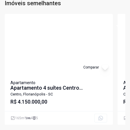
Imóveis semelhantes
Cód:
2674
Cód:
3
Comparar
Apartamento
Ap
Apartamento 4 suítes Centro
Ap
Florianópolis
Fl
Centro, Florianópolis - SC
Cent
R$ 4.150.000,00
R$
165
m²
4
5
2