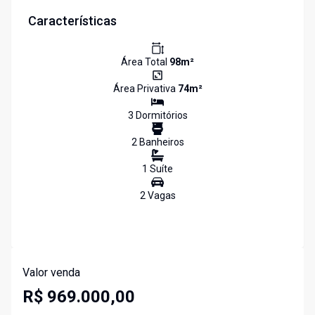
Características
Área Total
98
m²
Área Privativa
74
m²
3
Dormitório
s
2
Banheiro
s
1
Suíte
2
Vaga
s
Valor venda
R$ 969.000,00