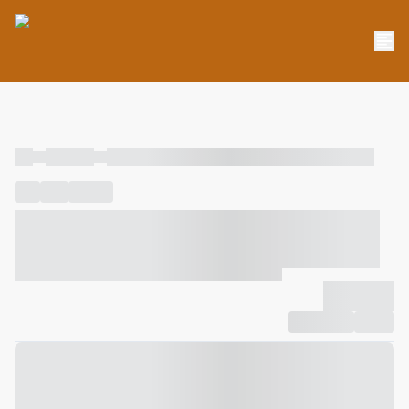
----
----- -----
----- ----- -- ------ ---- ---- -- ----- ----- ----- --- ------
----
-----
---- ------
----- ----- -- ------ ---- ---- -- ----- ----- -----
--- ------
----- ----- -- ------ ---- ---- -- ----- ----- ----- --- ------
-------------
Compartilhar
Favorito