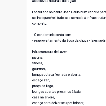
as belezas naturais da região.
Localizado no bairro João Paulo num cenário para
sol inesquecível, tudo isso somado à infraestrut
completo.
- O condomínio conta com
- reaproveitamento da água da chuva - lajes jard
Infraestrutura de Lazer:
piscina,
fitness,
gourmet,
brinquedoteca fechada e aberta,
espaço zen,
praça do fogo,
lounges abertos próximos à baía,
casa na árvore,
espaço para deixar seu pet brincar,