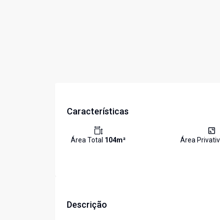
Características
Área Total
104
m²
Área Privati
Descrição