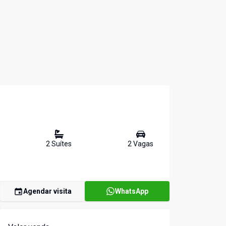
2
Suíte
s
2
Vaga
s
Agendar visita
WhatsApp