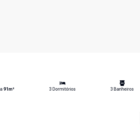
va
91
m²
3
Dormitório
s
3
Banheiro
s