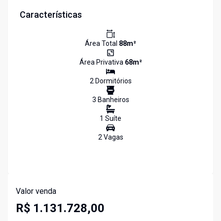
Características
Área Total
88
m²
Área Privativa
68
m²
2
Dormitório
s
3
Banheiro
s
1
Suíte
2
Vaga
s
Valor venda
R$ 1.131.728,00