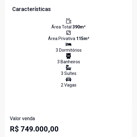
Características
Área Total
390
m²
Área Privativa
115
m²
3
Dormitório
s
3
Banheiro
s
3
Suíte
s
2
Vaga
s
Valor venda
R$ 749.000,00