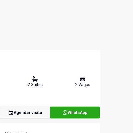
2
Suíte
s
2
Vaga
s
Agendar visita
WhatsApp