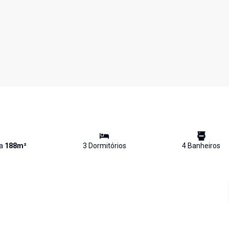
va
188
m²
3
Dormitório
s
4
Banheiro
s