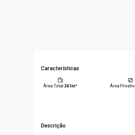
Características
Área Total
261
m²
Área Privati
Descrição