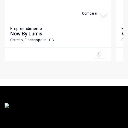
Comparar
Empreendimento
Em
Now By Lumis
Vi
Estreito, Florianópolis - SC
Estr