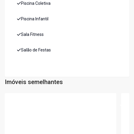
Piscina Coletiva
Piscina Infantil
Sala Fitness
Salão de Festas
Imóveis semelhantes
Cód:
1802
Cód:
3