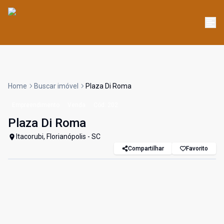
Home
Buscar imóvel
Plaza Di Roma
Empreendimento
Venda
Cód:
202
Plaza Di Roma
Itacorubi, Florianópolis - SC
Compartilhar
Favorito