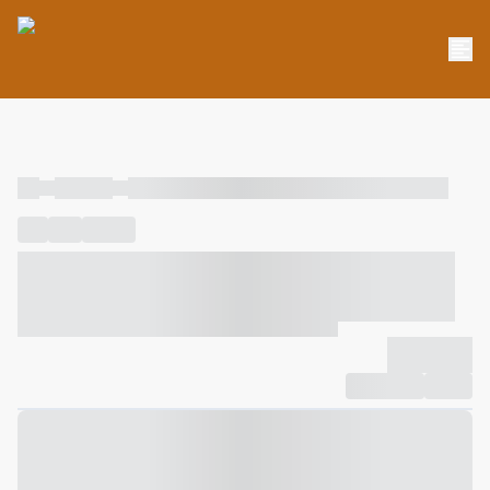
----
----- -----
----- ----- -- ------ ---- ---- -- ----- ----- ----- --- ------
----
-----
---- ------
----- ----- -- ------ ---- ---- -- ----- ----- -----
--- ------
----- ----- -- ------ ---- ---- -- ----- ----- ----- --- ------
-------------
Compartilhar
Favorito