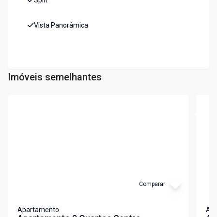
Split
Vista Panorâmica
Imóveis semelhantes
Cód:
3184
Cód:
3
Comparar
Apartamento
Ap