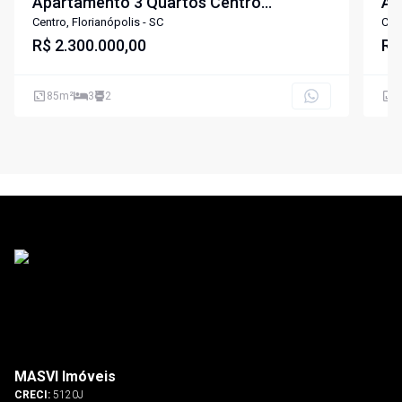
Apartamento 3 Quartos Centro
Ap
Florianópolis
Ca
Centro, Florianópolis - SC
Cen
R$ 2.300.000,00
R$
85
m²
3
2
1
MASVI Imóveis
CRECI:
5120J