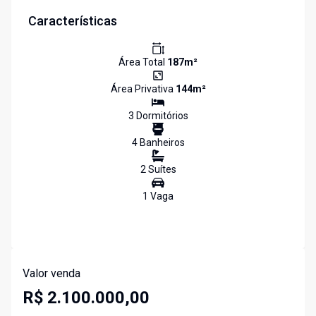
Características
Área Total
187
m²
Área Privativa
144
m²
3
Dormitório
s
4
Banheiro
s
2
Suíte
s
1
Vaga
Valor venda
R$ 2.100.000,00