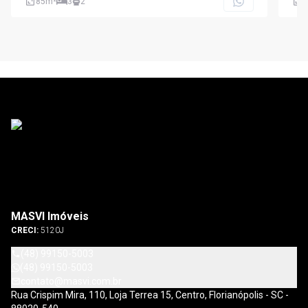
85
m²
3
2
1
MASVI Imóveis
CRECI:
5120J
(48) 99150-5003
(48) 99150-5003
contato@masvi.com.br
Rua Crispim Mira, 110, Loja Terrea 15, Centro, Florianópolis - SC -