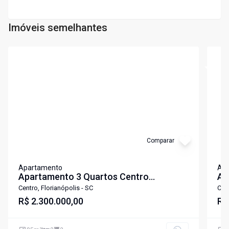
Imóveis semelhantes
Cód:
3184
Cód:
3
Comparar
Apartamento
Ap
Apartamento 3 Quartos Centro
Ap
Florianópolis
Ca
Centro, Florianópolis - SC
Cen
R$ 2.300.000,00
R$