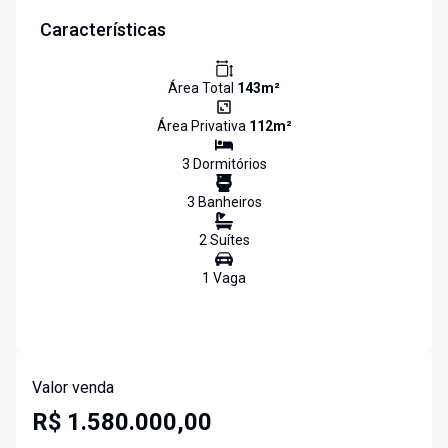
Características
Área Total
143
m²
Área Privativa
112
m²
3
Dormitório
s
3
Banheiro
s
2
Suíte
s
1
Vaga
Valor venda
R$ 1.580.000,00