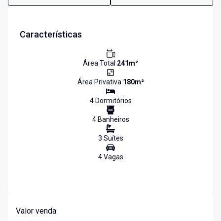
Características
Área Total
241
m²
Área Privativa
180
m²
4
Dormitório
s
4
Banheiro
s
3
Suíte
s
4
Vaga
s
Valor venda