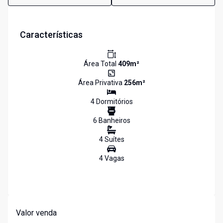
Características
Área Total
409
m²
Área Privativa
256
m²
4
Dormitório
s
6
Banheiro
s
4
Suíte
s
4
Vaga
s
Valor venda