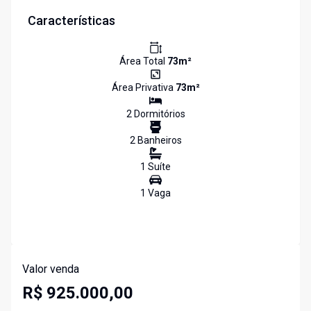
Características
Área Total
73
m²
Área Privativa
73
m²
2
Dormitório
s
2
Banheiro
s
1
Suíte
1
Vaga
Valor venda
R$ 925.000,00