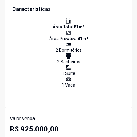
Características
Área Total
81
m²
Área Privativa
81
m²
2
Dormitório
s
2
Banheiro
s
1
Suíte
1
Vaga
Valor venda
R$ 925.000,00