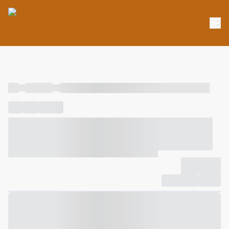
----
----- -----
----- ----- -- ------ ---- ---- -- ----- ----- ----- --- ------
----
-----
---- ------
----- ----- -- ------ ---- ---- -- ----- ----- -----
--- ------
----- ----- -- ------ ---- ---- -- ----- ----- ----- --- ------
-------------
Compartilhar
Favorito